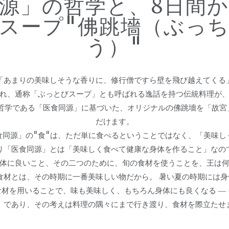
源」の哲学と、8日間
スープ"佛跳墻（ぶっ
う）"
「あまりの美味しそうな香りに、修行僧ですら壁を飛び越えてくる
れ、通称「ぶっとびスープ」とも呼ばれる逸話を持つ伝統料理が
理哲学である「医食同源」に基づいた、オリジナルの佛跳墻を「故宮
だけます。
食同源」の"食"は、ただ単に食べるということではなく、「美味し
り「医食同源」とは「美味しく食べて健康な身体を作ること」なの
体に良いこと、その二つのために、旬の食材を使うことを、王は
食材とは、その時期に一番美味しい物だから。 暑い夏の時期には
材を用いることで、味も美味しく、もちろん身体にも良くなる ―
」であり、その考えは料理の隅々にまで行き渡り、食材を際立たせ