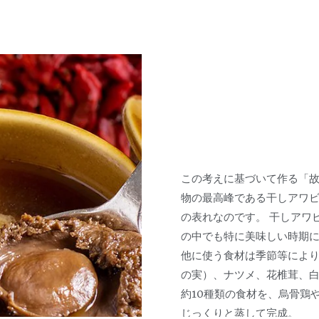
この考えに基づいて作る「故
物の最高峰である干しアワ
の表れなのです。 干しアワ
の中でも特に美味しい時期
他に使う食材は季節等によ
の実）、ナツメ、花椎茸、白
約10種類の食材を、烏骨鶏
じっくりと蒸して完成。